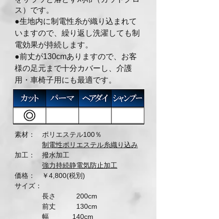
ス）です。
●生地内に制電性糸が織り込まれて
いますので、
繰り返し洗濯しても制
電効果が持続します。
●前丈が130cmありますので、お客
様の足元まで
十分カバーし、介護
用・車椅子用にも最適です。
素材： ポリエステル100％
制電性ポリエステル糸織り込み
加工： 撥水加工
強力持続静電気防止加工
価格： ￥4,8
00(税別)
サイズ：
長さ 200cm
前丈 130cm
幅 140cm