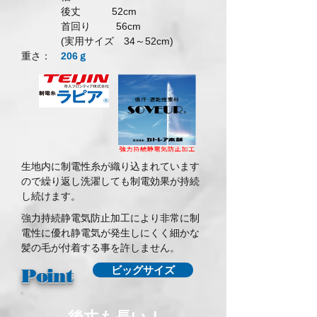
後丈 52cm
首回り 56cm
(実用サイズ 34～52cm)
​重さ：
206ｇ
生地内に制電性糸が織り込まれています
ので繰り返し洗濯しても制電効果が持続
し続けます。
強力持続静電気防止加工により非常に制
電性に優れ静電気が発生しにくく細かな
髪の毛が付着する
事を許しません。
ビッグサイズ
Point