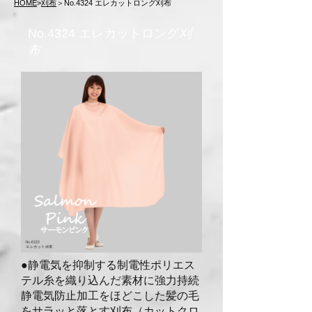
HOME
>
刈布
＞No.4324 エレカットロング刈布
No.4324 エレカットロング
刈
布
●静電気を抑制する制電性ポリエス
テル糸を織り
込んだ素材に強力持続
静電気防止加工をほどこ
した髪の毛
をサラッと落とす刈布（カットクロ