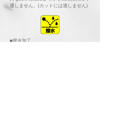
通しません。(カットには適しません)
■撥水加工
水を弾く為の加工。糸と糸の間に隙間
があるので通気性があります。
■静電気防止加工
発生した静電気を出来るだけ逃げやす
くする加工。髪の付着を防ぎます。
■抗菌・防臭加工