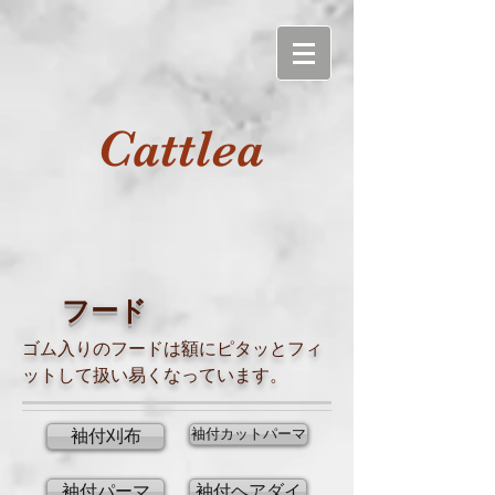
Cattlea
フード
ゴム入りのフードは額にピタッとフィ
ットして扱い易くなっています。
袖付カットパーマ
袖付刈布
袖付パーマ
袖付ヘアダイ