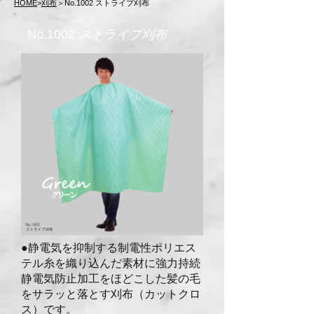
HOME
>
刈布
＞No.1002 ストライプ刈布
No.1002
ストライプ刈布
●静電気を抑制する制電性ポリエス
テル糸を織り
込んだ素材に強力持続
静電気防止加工をほどこ
した髪の毛
をサラッと落とす刈布（カットクロ
ス）です。