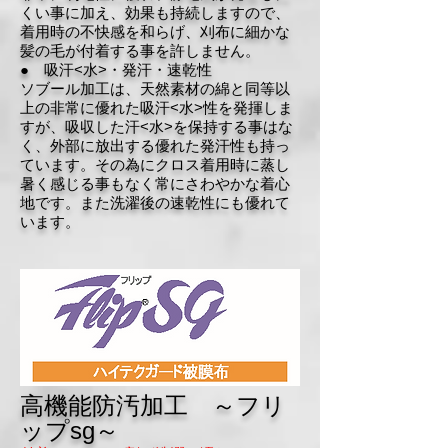
くい事に加え、効果も持続しますので、
着用時の不快感を和らげ、刈布に細かな
髪の毛が付着する事を許しません。
● 吸汗<水>・発汗・速乾性
ソブール加工は、天然素材の綿と同等以
上の非常に優れた吸汗<水>性を発揮しま
すが、吸収した汗<水>を保持する事はな
く、外部に放出する優れた発汗性も持っ
ています。その為にクロス着用時に蒸し
暑く感じる事もなく常にさわやかな着心
地です。また洗濯後の速乾性にも優れて
います。
高機能防汚加工 ～フリ
ップsg～