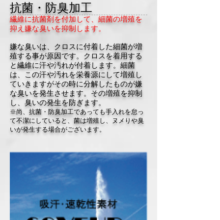
抗菌・防臭加工
繊維に抗菌剤を付加して、細菌の増殖を
抑え嫌な臭いを抑制します。
嫌な臭いは、クロスに付着した細菌が増
殖する事が原因です。クロスを着用する
と繊維に汗や汚れが付着します。細菌
は、この汗や汚れを栄養源にして増殖し
ていきますがその時に分解したものが嫌
な臭いを発生させます。
その増殖を抑制
し、臭いの発生を防ぎます。
※尚、抗菌・防臭加工であっても手入れを怠っ
て不潔にしていると、菌は増殖し、ヌメりや臭
いが発生する場合がございます。