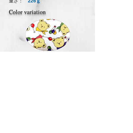
​重さ：
226ｇ
Color variation
ホワイト
イエロー
同素材商品▼
刈布
No.3233 ニュークマさん子供刈布
▲ Page Top