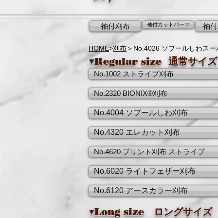
袖付カットパーマ
袖付刈布
袖付
HOME
>
刈布
＞No.4026 ソブールしわス
▼Regular size 通常サイズ
No.1002 ストライプ刈布
No.2320 BIONIX®刈布
No.4004 ソブールしわ刈布
No.4320 エレカット刈布
No.4620 プリント刈布 ストライプ
No.6020 ライトフェザー刈布
No.6120 アースカラー刈布
▼Long size ロングサイズ