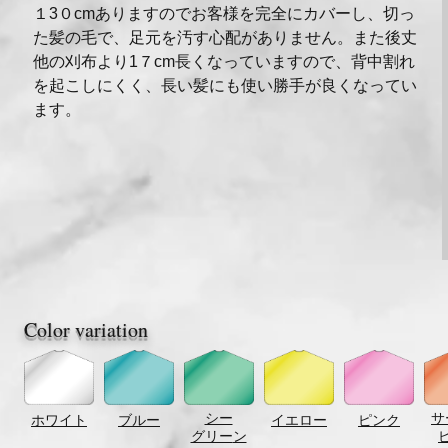
１3０cmありますのでお客様を完全にカバーし、切っ
た髪の毛で、足元を汚す心配がありません。また後丈
他の刈布より1７cm長くなっていますので、背中割れ
を起こしにくく、長い髪にも使い勝手が良くなってい
ます。
Color variation
シー
サ
ホワイト
ブルー
イエロー
ピンク
グリー
ン