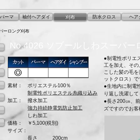
パーマ
袖付ヘアダイ
防水クロス
ヘア
刈布
ーパーロング刈布
No.4026 ソブールしわスーパ
●
制電性ポリエ
工を加え、その
こした髪の毛を
ットクロス）で
素材： ポリエステル100％
●生地内に制電
制電性ポリエステル糸織り込み
り返し洗濯して
加工： 撥水加工
●長さ200㎝、
強力持続静電気防止加工
ズですのでお客
しわ加工
価格： ￥5,100(税別)
サイズ：
長さ 200cm