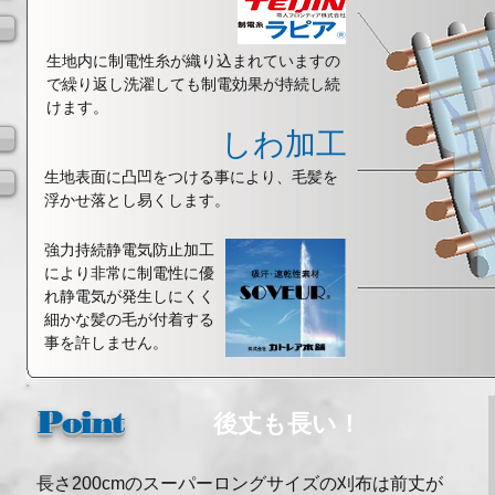
生地内に制電性糸が織り込まれていますの
で繰り返し洗濯しても制電効果が持続し続
けます。
しわ加工
生地表面に凸凹をつける事により、毛髪を
浮かせ落とし易くします。
強力持続静電気防止加工
により非常に制電性に優
れ静電気が発生しにくく
細かな髪の毛が付着する
事を許しません。
Point
後丈も長い！
長さ200cmのスーパーロングサイズの刈布は前丈が