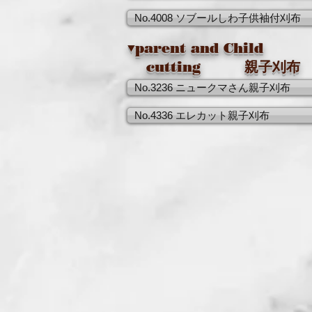
No.4008 ソブールしわ子供袖付刈布
▼parent and Child
cutting 親子刈布
No.3236 ニュークマさん親子刈布
No.4336 エレカット親子刈布