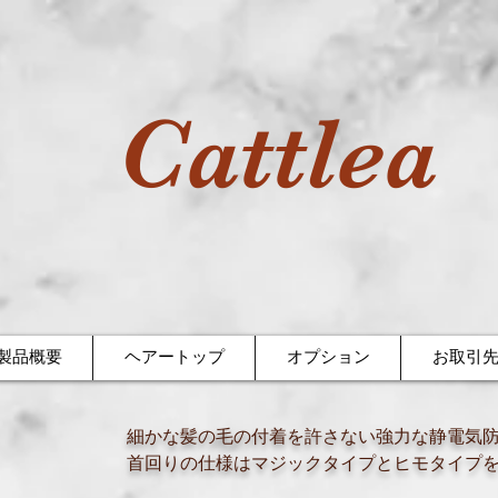
Cattlea
製品概要
ヘアートップ
オプション
お取引
細かな髪の毛の付着を許さない強力な静電気
首回りの仕様はマジックタイプとヒモタイプ