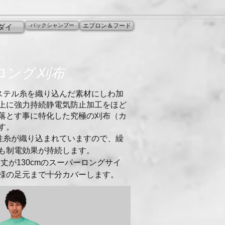
バックシャンプー
エプロン＆フード
ダイ
ーロング
刈布
ステル糸を織り込んだ素材にしわ
加
上に強力持続静電気防止加工
をほど
落とす事に特化した究極
の刈布（カ
す。
性糸が織り込まれていますので、繰
も制電効果が持続します。
前丈が130cmのスーパーロングサイ
様の足元まで十
分カバーします。