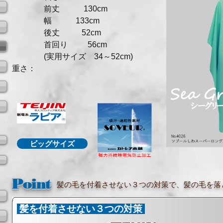
前丈 130cm
幅 133cm
後丈 52cm
首回り 56cm
(実用サイズ 34～52cm)
​重さ：
ビッグサイズ
Point
髪の毛を付着させない３つの対策で、髪の毛を落
髪を付着させない３つの対策