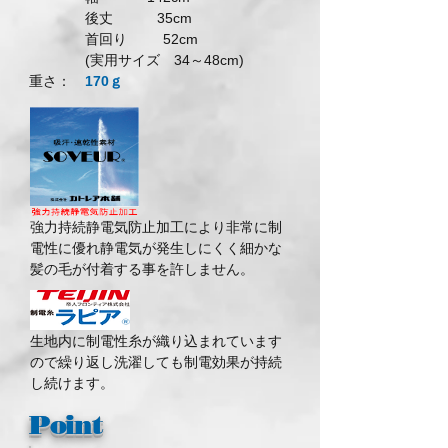
後丈 35cm
首回り 52cm
(実用サイズ 34～48cm)
​重さ：
170ｇ
強力持続静電気防止加工により非常に制
電性に優れ静電気が発生しにくく細かな
髪の毛が付着する
事を許しません。
生地内に制電性糸が織り込まれています
ので繰り返し洗濯しても制電効果が持続
し続けます。
Point