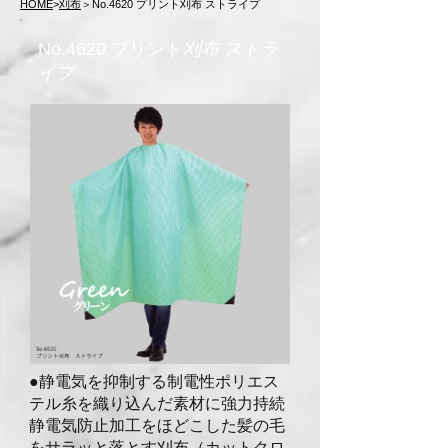
HOME
>
刈布
＞No.4620 プリント刈布 ストライプ
No.4620 プリント
刈布 ストラ
イプ
●静電気を抑制する制電性ポリエス
テル糸を織り
込んだ素材に強力持続
静電気防止加工をほどこ
した髪の毛
をサラッと落とす刈布（カットクロ