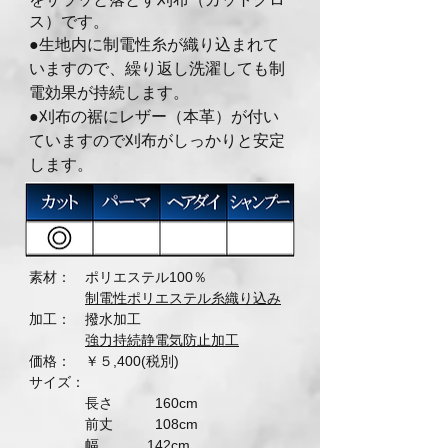
ス）です。
●生地内に制電性糸が織り込まれて
いますので、
繰り返し洗濯しても制
電効果が持続します。
​●刈布の裾にレザー（本革）が付い
ていますので刈布がしっかりと安定
します。
素材： ポリエステル100％
制電性ポリエステル糸織り込み
加工： 撥水加工
強力持続静電気防止加工
価格： ￥５,400(税別)
サイズ：
長さ 160cm
前丈 108cm
幅 142cm