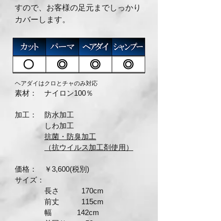
すので、お客様の足元までしっかり
カバーします。
ヘアダイはクロとチャのみ対応
素材： ナイロン100％
加工： 防水加工
しわ加工
抗菌・防臭加工
（抗ウイルス加工剤使用）
価格： ￥3
,6
00(税別)
サイズ：
長さ 170cm
前丈 115cm
幅 142
cm