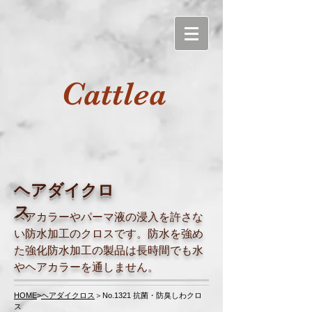
Cattlea
ヘアダイクロ
ス
ヘアカラーやパーマ液の浸入を許さな
い防水加工のクロスです。防水を強め
た強化防水加工の製品は長時間でも水
やヘアカラーを通しません。
HOME
>
ヘアダイクロス
＞No.1321 抗菌・防臭しわクロ
ス