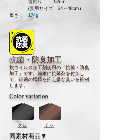
首回り 52
cm
(実用サイズ 34～48cm）
​重さ：
174g
抗菌・防臭加工
​抗ウイルス加工剤使用の「抗菌・防臭
加工」です。
繊維に抗菌剤を付加し
て、細菌の増殖を抑え嫌な臭いを抑制
します。
Color variation
クロ
チャ
同素材商品▼