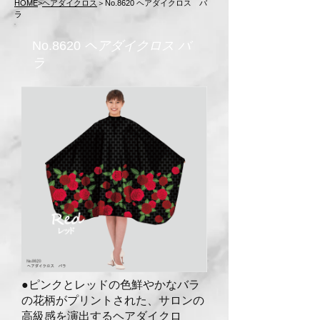
HOME
>
ヘアダイクロス
＞No.862
0 ヘアダイクロス バ
ラ
No.8620
ヘアダイクロス バ
ラ
●ピンクとレッドの色鮮やかなバラ
の花柄がプリントされた、サロンの
高級感を
演出するヘアダイクロ